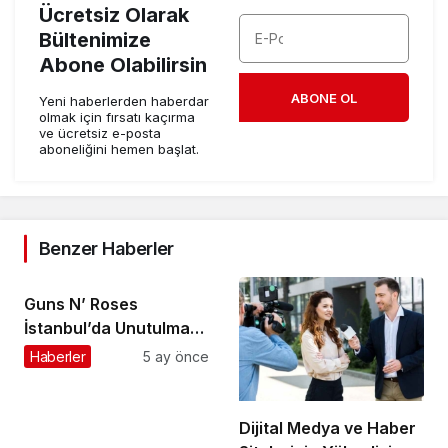
Ücretsiz Olarak
Bültenimize
Abone Olabilirsin
ABONE OL
Yeni haberlerden haberdar
olmak için fırsatı kaçırma
ve ücretsiz e-posta
aboneliğini hemen başlat.
Benzer Haberler
Guns N’ Roses
İstanbul’da Unutulmaz
Bir Geceyle Tarihe
Haberler
5 ay önce
Geçti
Dijital Medya ve Haber