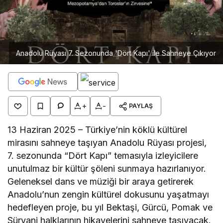
Anadolu Rüyası 7. Sezonunda 'Dört Kapı' ile Sahneye Çıkıyor
+
-
PAYLAŞ
13 Haziran 2025 – Türkiye’nin köklü kültürel
mirasını sahneye taşıyan Anadolu Rüyası projesi,
7. sezonunda “Dört Kapı” temasıyla izleyicilere
unutulmaz bir kültür şöleni sunmaya hazırlanıyor.
Geleneksel dans ve müziği bir araya getirerek
Anadolu’nun zengin kültürel dokusunu yaşatmayı
hedefleyen proje, bu yıl Bektaşi, Gürcü, Pomak ve
Süryani halklarının hikayelerini sahneye taşıyacak.