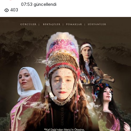
07:53
güncellendi
403