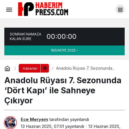
Anadolu Rüyası 7. Sezonunda ‘Dört Kapı’ ile
Sahneye Çıkıyor
Yorum Yap
SONRAKİ NAMAZA
00:00:00
KALAN SÜRE
İMSAKİYE 2025 -
Anadolu Rüyası 7. Sezonunda
Haberler
‘Dört Kapı’ ile Sahneye Çıkıyor
Anadolu Rüyası 7. Sezonunda
‘Dört Kapı’ ile Sahneye
Çıkıyor
Ece Meryem
tarafından yayınlandı
13 Haziran 2025, 07:01
yayınlandı
13 Haziran 2025,