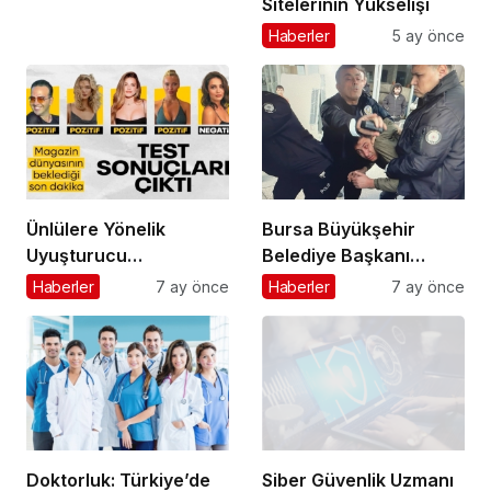
Sitelerinin Yükselişi
Haberler
5 ay önce
Ünlülere Yönelik
Bursa Büyükşehir
Uyuşturucu
Belediye Başkanı
Soruşturmasında Kritik
Mustafa Bozbey’e
Haberler
7 ay önce
Haberler
7 ay önce
Gelişme: Test Sonuçları
Saldırı Girişimi:
Açıklandı
Şüphelinin Kimliği
Ortaya Çıktı
Doktorluk: Türkiye’de
Siber Güvenlik Uzmanı