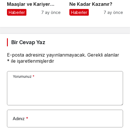
Maaşlar ve Kariyer
Ne Kadar Kazanır?
Rehberi
Haberler
7 ay önce
Haberler
7 ay önce
Bir Cevap Yaz
E-posta adresiniz yayınlanmayacak.
Gerekli alanlar
*
ile işaretlenmişlerdir
Yorumunuz
*
Adınız
*