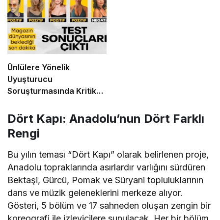
Ünlülere Yönelik
Uyuşturucu
Soruşturmasında Kritik
Gelişme: Test Sonuçları
Açıklandı
Dört Kapı: Anadolu’nun Dört Farklı
Rengi
Bu yılın teması “Dört Kapı” olarak belirlenen proje,
Anadolu topraklarında asırlardır varlığını sürdüren
Bektaşi, Gürcü, Pomak ve Süryani topluluklarının
dans ve müzik geleneklerini merkeze alıyor.
Gösteri, 5 bölüm ve 17 sahneden oluşan zengin bir
koreografi ile izleyicilere sunulacak. Her bir bölüm,