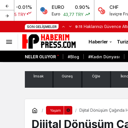
%
EURO
0.90%
CHF
0.
Euro
İsviçre Frangı
43,77 TRY
46,66 TR
Haklarınızı Güvence Al
9:11
SON GELIŞMELER
Haberler
Turi
NELER OLUYOR
#Blog
#Kadın Dünyası
İmsak
Güneş
Öğle
İkind
Dijital Dönüşüm Çağında 
Yaşam
Dijital Dönüşüm 