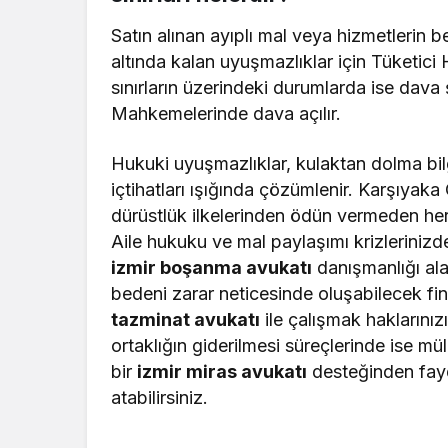
Satın alınan ayıplı mal veya hizmetlerin be
altında kalan uyuşmazlıklar için Tüketic
sınırların üzerindeki durumlarda ise dava
Mahkemelerinde dava açılır.
Hukuki uyuşmazlıklar, kulaktan dolma bil
içtihatları ışığında çözümlenir. Karşıyak
dürüstlük ilkelerinden ödün vermeden he
Aile hukuku ve mal paylaşımı krizlerinizd
izmir boşanma avukatı
danışmanlığı alab
bedeni zarar neticesinde oluşabilecek fin
tazminat avukatı
ile çalışmak haklarınız
ortaklığın giderilmesi süreçlerinde ise m
bir
izmir miras avukatı
desteğinden fayd
atabilirsiniz.