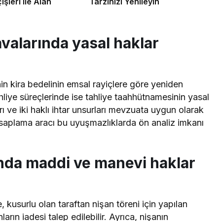
şleri ile Alan
Tarzınızı Yenileyin
avalarında yasal haklar
inin kira bedelinin emsal rayiçlere göre yeniden
hliye süreçlerinde ise tahliye taahhütnamesinin yasal
arı ve iki haklı ihtar unsurları mevzuata uygun olarak
 hesaplama aracı bu uyuşmazlıklarda ön analiz imkanı
nda maddi ve manevi haklar
, kusurlu olan taraftan nişan töreni için yapılan
ların iadesi talep edilebilir. Ayrıca, nişanın