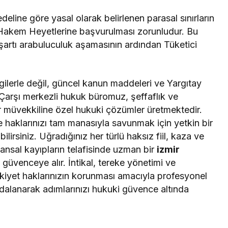
deline göre yasal olarak belirlenen parasal sınırların
i Hakem Heyetlerine başvurulması zorunludur. Bu
 şartı arabuluculuk aşamasının ardından Tüketici
gilerle değil, güncel kanun maddeleri ve Yargıtay
a Çarşı merkezli hukuk büromuz, şeffaflık ve
r müvekkiline özel hukuki çözümler üretmektedir.
e haklarınızı tam manasıyla savunmak için yetkin bir
ilirsiniz. Uğradığınız her türlü haksız fiil, kaza ve
ansal kayıpların telafisinde uzman bir
izmir
ı güvenceye alır. İntikal, tereke yönetimi ve
ülkiyet haklarınızın korunması amacıyla profesyonel
alanarak adımlarınızı hukuki güvence altında