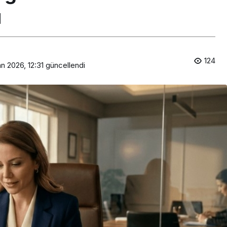
u
124
n 2026, 12:31
güncellendi