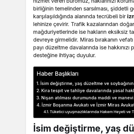
hizmet veren büromuz, haklarınızı koruma
birliğinin temelinden sarsılması, şiddetli 
karşılaşıldığında alanında tecrübeli bir
iz
lehinize çevirir. Trafik kazalarından doğa
mağduriyetlerinde ise hakların eksiksiz ta
devreye girmelidir. Miras bırakanın vefat
payı düzeltme davalarında ise hakkınızı
desteğine ihtiyaç duyulur.
Haber Başlıkları
İsim değiştirme, yaş düzeltme ve soybağının
Kira tespit ve tahliye davalarında yasal hak
Nişan atılması durumunda maddi ve manevi 
İzmir Boşanma Avukatı ve İzmir Miras Avuka
Tüketici uyuşmazlıklarında Hakem Heyeti ve Tü
İsim değiştirme, yaş d