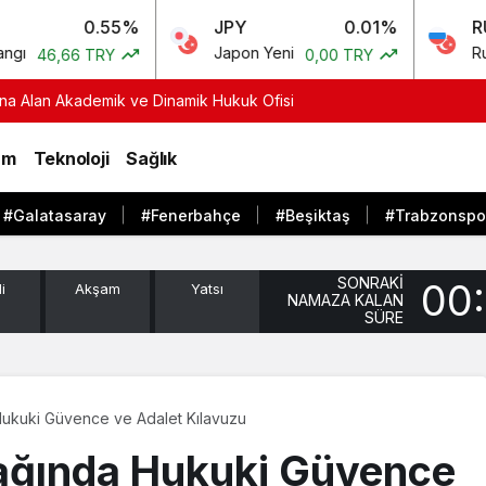
55%
JPY
0.01%
RUB
Japon Yeni
Rus Rublesi
Y
0,00 TRY
0,4
tına Alan Akademik ve Dinamik Hukuk Ofisi
zm
Teknoloji
Sağlık
#Galatasaray
#Fenerbahçe
#Beşiktaş
#Trabzonspo
SONRAKİ
00
i
Akşam
Yatsı
NAMAZA KALAN
SÜRE
Hukuki Güvence ve Adalet Kılavuzu
Çağında Hukuki Güvence