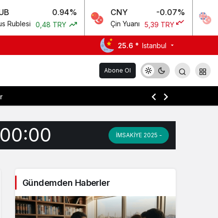
0.94%
CNY
-0.07%
GBP
Çin Yuanı
İngiliz Sterlini
8 TRY
5,39 TRY
5
25.6 °
Istanbul
Abone Ol
r
:00:00
İMSAKİYE 2025 -
Gündemden Haberler