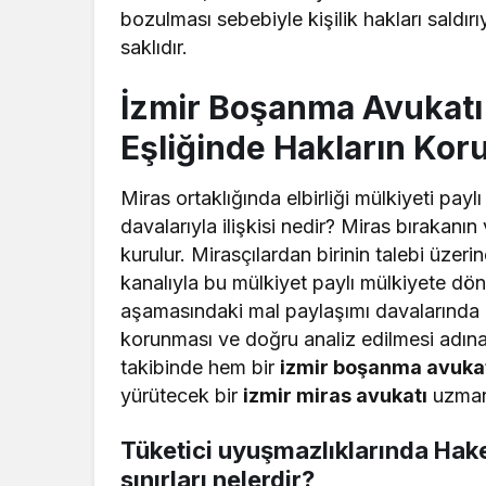
bozulması sebebiyle kişilik hakları saldı
saklıdır.
İzmir Boşanma Avukatı 
Eşliğinde Hakların Ko
Miras ortaklığında elbirliği mülkiyeti pa
davalarıyla ilişkisi nedir? Miras bırakanın 
kurulur. Mirasçılardan birinin talebi üz
kanalıyla bu mülkiyet paylı mülkiyete dö
aşamasındaki mal paylaşımı davalarında m
korunması ve doğru analiz edilmesi adına
takibinde hem bir
izmir boşanma avuka
yürütecek bir
izmir miras avukatı
uzmanl
Tüketici uyuşmazlıklarında Hak
sınırları nelerdir?