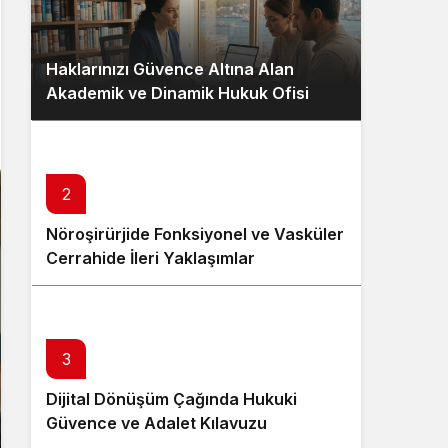
Haklarınızı Güvence Altına Alan
Akademik ve Dinamik Hukuk Ofisi
2
Nöroşirürjide Fonksiyonel ve Vasküler
Cerrahide İleri Yaklaşımlar
4
3
Dijital Dönüşüm Çağında Hukuki
Guns N’ Roses İstanbul’da Unutulmaz
Güvence ve Adalet Kılavuzu
Bir Geceyle Tarihe Geçti