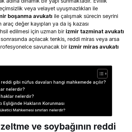
k adına dinamik bir yapı sunmaktadır. Evlilik
geçimsizlik veya velayet uyuşmazlıkları ile
mir boşanma avukatı
ile çalışmak sürecin seyrini
n araç değer kayıpları ya da iş kazası
hsil edilmesi için uzman bir
izmir tazminat avukatı
ı sonrasında açılacak tenkis, reddi miras veya arsa
 profesyonelce savunacak bir
izmir miras avukatı
 reddi gibi nüfus davaları hangi mahkemede açılır?
lar nelerdir?
haklar nelerdir?
tı Eşliğinde Hakların Korunması
ketici Mahkemesi sınırları nelerdir?
üzeltme ve soybağının reddi