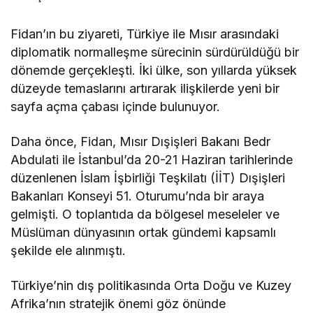
Gelişme: Test Sonuçları
Açıklandı
Fidan’ın bu ziyareti, Türkiye ile Mısır arasındaki
diplomatik normalleşme sürecinin sürdürüldüğü bir
dönemde gerçekleşti. İki ülke, son yıllarda yüksek
düzeyde temaslarını artırarak ilişkilerde yeni bir
sayfa açma çabası içinde bulunuyor.
Daha önce, Fidan, Mısır Dışişleri Bakanı Bedr
Abdulati ile İstanbul’da 20-21 Haziran tarihlerinde
düzenlenen İslam İşbirliği Teşkilatı (İİT) Dışişleri
Bakanları Konseyi 51. Oturumu’nda bir araya
gelmişti. O toplantıda da bölgesel meseleler ve
Müslüman dünyasının ortak gündemi kapsamlı
şekilde ele alınmıştı.
Türkiye’nin dış politikasında Orta Doğu ve Kuzey
Afrika’nın stratejik önemi göz önünde