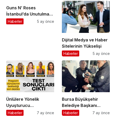
Guns N’ Roses
İstanbul’da Unutulmaz
Bir Geceyle Tarihe
Haberler
5 ay önce
Geçti
Dijital Medya ve Haber
Sitelerinin Yükselişi
Haberler
5 ay önce
Ünlülere Yönelik
Bursa Büyükşehir
Uyuşturucu
Belediye Başkanı
Soruşturmasında Kritik
Mustafa Bozbey’e
Haberler
7 ay önce
Haberler
7 ay önce