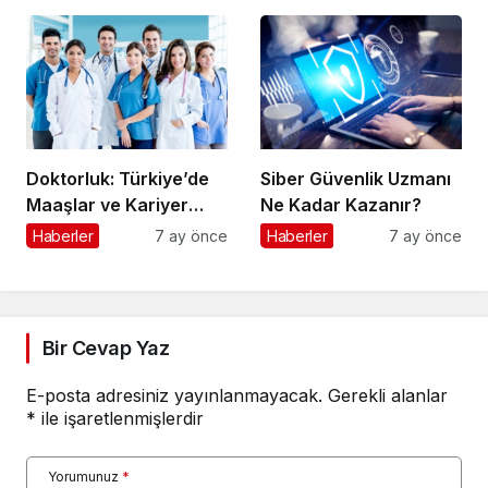
Gelişme: Test Sonuçları
Saldırı Girişimi:
Açıklandı
Şüphelinin Kimliği
Ortaya Çıktı
Doktorluk: Türkiye’de
Siber Güvenlik Uzmanı
Maaşlar ve Kariyer
Ne Kadar Kazanır?
Rehberi
Haberler
7 ay önce
Haberler
7 ay önce
Bir Cevap Yaz
E-posta adresiniz yayınlanmayacak.
Gerekli alanlar
*
ile işaretlenmişlerdir
Yorumunuz
*