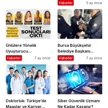
Haberler
5 ay önce
Ünlülere Yönelik
Bursa Büyükşehir
Uyuşturucu
Belediye Başkanı
Soruşturmasında Kritik
Mustafa Bozbey’e
Haberler
7 ay önce
Haberler
7 ay önce
Gelişme: Test Sonuçları
Saldırı Girişimi:
Açıklandı
Şüphelinin Kimliği
Ortaya Çıktı
Doktorluk: Türkiye’de
Siber Güvenlik Uzmanı
Maaşlar ve Kariyer
Ne Kadar Kazanır?