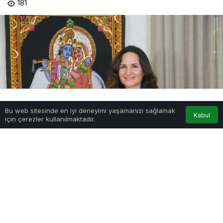
181
Bu web sitesinde en iyi deneyimi yaşamanızı sağlamak
Anasayfa
Akış
Hesabım
Kabul
için çerezler kullanılmaktadır.
PAYLAŞ