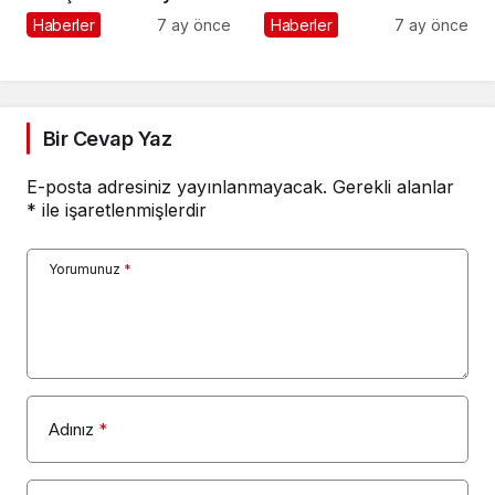
Rehberi
Haberler
7 ay önce
Haberler
7 ay önce
Bir Cevap Yaz
E-posta adresiniz yayınlanmayacak.
Gerekli alanlar
*
ile işaretlenmişlerdir
Yorumunuz
*
Adınız
*