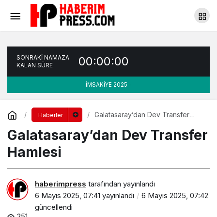
Her gün 10 dakika gülümsemenin faydaları
Yorum Yap
Paylaş
SONRAKİ NAMAZA
00:00:00
KALAN SÜRE
İMSAKİYE 2025 -
Galatasaray’dan Dev Transfer
Haberler
Hamlesi
Galatasaray’dan Dev Transfer
Hamlesi
haberimpress
tarafından yayınlandı
6 Mayıs 2025, 07:41
yayınlandı
6 Mayıs 2025, 07:42
güncellendi
251