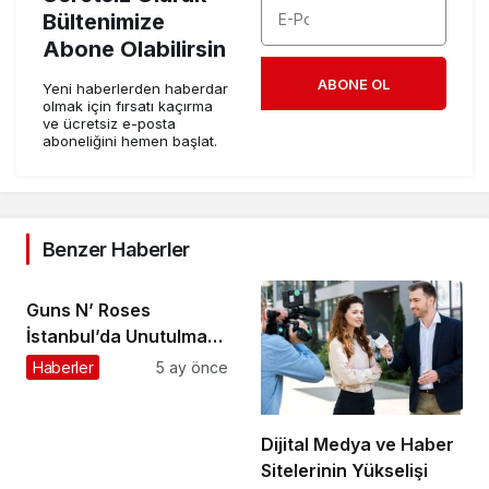
Bültenimize
Abone Olabilirsin
ABONE OL
Yeni haberlerden haberdar
olmak için fırsatı kaçırma
ve ücretsiz e-posta
aboneliğini hemen başlat.
Benzer Haberler
Guns N’ Roses
İstanbul’da Unutulmaz
Bir Geceyle Tarihe
Haberler
5 ay önce
Geçti
Dijital Medya ve Haber
Sitelerinin Yükselişi