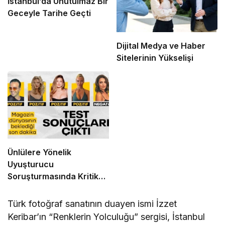
İstanbul’da Unutulmaz Bir
Geceyle Tarihe Geçti
Dijital Medya ve Haber
Sitelerinin Yükselişi
Ünlülere Yönelik
Uyuşturucu
Soruşturmasında Kritik
Gelişme: Test Sonuçları
Açıklandı
Türk fotoğraf sanatının duayen ismi İzzet
Keribar’ın “Renklerin Yolculuğu” sergisi, İstanbul