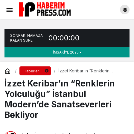
İzzet Keribar’ın “Renklerin Yolculuğu”
İstanbul Modern’de Sanatseverleri Bekliyor
Yorum Yap
SONRAKİ NAMAZA
00:00:00
KALAN SÜRE
İMSAKİYE 2025 -
İzzet Keribar’ın “Renklerin
Haberler
Yolculuğu” İstanbul Modern’de
İzzet Keribar’ın “Renklerin
Sanatseverleri Bekliyor
Yolculuğu” İstanbul
Modern’de Sanatseverleri
Bekliyor