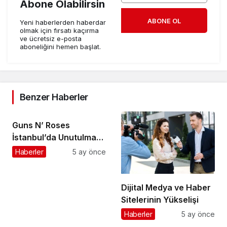
Abone Olabilirsin
ABONE OL
Yeni haberlerden haberdar
olmak için fırsatı kaçırma
ve ücretsiz e-posta
aboneliğini hemen başlat.
Benzer Haberler
Guns N’ Roses
İstanbul’da Unutulmaz
Bir Geceyle Tarihe
Haberler
5 ay önce
Geçti
Dijital Medya ve Haber
Sitelerinin Yükselişi
Haberler
5 ay önce