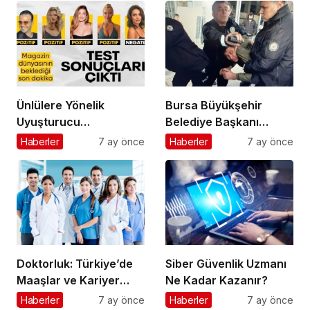
Ünlülere Yönelik
Bursa Büyükşehir
Uyuşturucu
Belediye Başkanı
Soruşturmasında Kritik
Mustafa Bozbey’e
Haberler
7 ay önce
Haberler
7 ay önce
Gelişme: Test Sonuçları
Saldırı Girişimi:
Açıklandı
Şüphelinin Kimliği
Ortaya Çıktı
Doktorluk: Türkiye’de
Siber Güvenlik Uzmanı
Maaşlar ve Kariyer
Ne Kadar Kazanır?
Rehberi
Haberler
7 ay önce
Haberler
7 ay önce