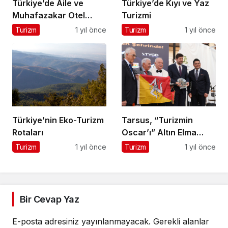
Türkiye’de Aile ve
Türkiye’de Kıyı ve Yaz
Muhafazakar Otel
Turizmi
Rehberi
Turizm
1 yıl önce
Turizm
1 yıl önce
Türkiye’nin Eko-Turizm
Tarsus, “Turizmin
Rotaları
Oscar’ı” Altın Elma
Ödülünü Kazandı
Turizm
1 yıl önce
Turizm
1 yıl önce
Bir Cevap Yaz
E-posta adresiniz yayınlanmayacak.
Gerekli alanlar