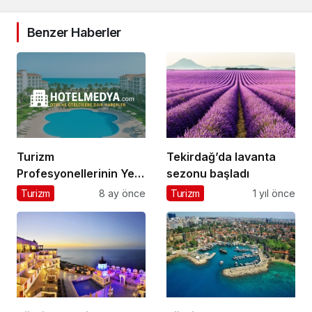
Benzer Haberler
Turizm
Tekirdağ’da lavanta
Profesyonellerinin Yeni
sezonu başladı
Buluşma Noktası
Turizm
8 ay önce
Turizm
1 yıl önce
HotelMedya.com