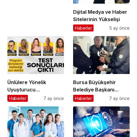
Dijital Medya ve Haber
Sitelerinin Yükselişi
Haberler
5 ay önce
Ünlülere Yönelik
Bursa Büyükşehir
Uyuşturucu
Belediye Başkanı
Soruşturmasında Kritik
Mustafa Bozbey’e
Haberler
7 ay önce
Haberler
7 ay önce
Gelişme: Test Sonuçları
Saldırı Girişimi:
Açıklandı
Şüphelinin Kimliği
Ortaya Çıktı