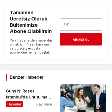
Tamamen
Ücretsiz Olarak
Bültenimize
Abone Olabilirsin
ABONE OL
Yeni haberlerden haberdar
olmak için fırsatı kaçırma
ve ücretsiz e-posta
aboneliğini hemen başlat.
Benzer Haberler
Guns N’ Roses
İstanbul’da Unutulmaz
Bir Geceyle Tarihe
Haberler
5 ay önce
Geçti