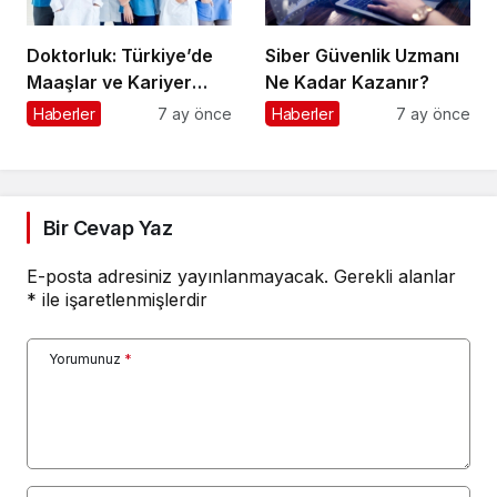
Doktorluk: Türkiye’de
Siber Güvenlik Uzmanı
Maaşlar ve Kariyer
Ne Kadar Kazanır?
Rehberi
Haberler
7 ay önce
Haberler
7 ay önce
Bir Cevap Yaz
E-posta adresiniz yayınlanmayacak.
Gerekli alanlar
*
ile işaretlenmişlerdir
Yorumunuz
*