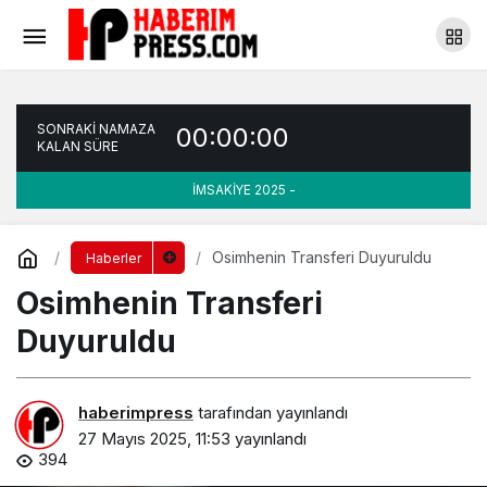
Sağlıklı Bir Fikrim Var 2025 Yarışması
Hakkında Bilgiler
Yorum Yap
Paylaş
SONRAKİ NAMAZA
00:00:00
KALAN SÜRE
İMSAKİYE 2025 -
Osimhenin Transferi Duyuruldu
Haberler
Osimhenin Transferi
Duyuruldu
haberimpress
tarafından yayınlandı
27 Mayıs 2025, 11:53
yayınlandı
394