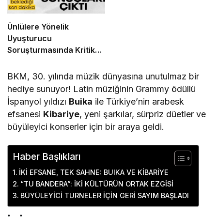
Ünlülere Yönelik
Uyuşturucu
Soruşturmasında Kritik
Gelişme: Test Sonuçları
Açıklandı
BKM, 30. yılında müzik dünyasına unutulmaz bir
hediye sunuyor! Latin müziğinin Grammy ödüllü
İspanyol yıldızı
Buika
ile Türkiye’nin arabesk
efsanesi
Kibariye
, yeni şarkılar, sürpriz düetler ve
büyüleyici konserler için bir araya geldi.
Haber Başlıkları
İKİ EFSANE, TEK SAHNE: BUIKA VE KİBARİYE
“TU BANDERA”: İKİ KÜLTÜRÜN ORTAK EZGİSİ
BÜYÜLEYİCİ TURNELER İÇİN GERİ SAYIM BAŞLADI