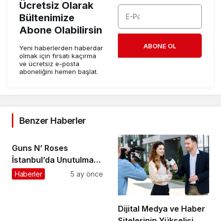
Ücretsiz Olarak
Bültenimize
Abone Olabilirsin
ABONE OL
Yeni haberlerden haberdar
olmak için fırsatı kaçırma
ve ücretsiz e-posta
aboneliğini hemen başlat.
Benzer Haberler
Guns N’ Roses
İstanbul’da Unutulmaz
Bir Geceyle Tarihe
Haberler
5 ay önce
Geçti
Dijital Medya ve Haber
Sitelerinin Yükselişi