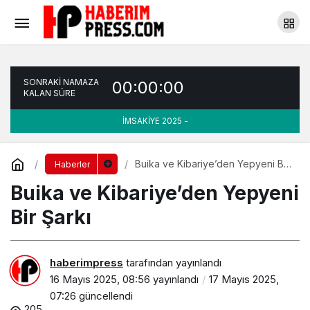
İstanbul Ev Tekstili Dünyasının Kalbi Olmaya
Hazırlanıyor
Yorum Yap
Paylaş
SONRAKİ NAMAZA
00:00:00
KALAN SÜRE
İMSAKİYE 2025 -
Buika ve Kibariye’den Yepyeni Bir
Haberler
Şarkı
Buika ve Kibariye’den Yepyeni
Bir Şarkı
haberimpress
tarafından yayınlandı
16 Mayıs 2025, 08:56
yayınlandı
17 Mayıs 2025,
07:26
güncellendi
205