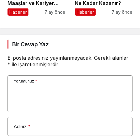
Maaşlar ve Kariyer
Ne Kadar Kazanır?
Rehberi
Haberler
7 ay önce
Haberler
7 ay önce
Bir Cevap Yaz
E-posta adresiniz yayınlanmayacak.
Gerekli alanlar
*
ile işaretlenmişlerdir
Yorumunuz
*
Adınız
*