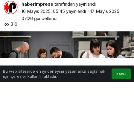
haberimpress
tarafından yayınlandı
16 Mayıs 2025, 05:45
yayınlandı
17 Mayıs 2025,
07:26
güncellendi
310
Bu web sitesinde en iyi deneyimi yaşamanızı sağlamak
Anasayfa
Akış
Hesabım
Kabul
için çerezler kullanılmaktadır.