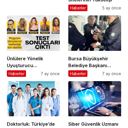
Haberler
5 ay önce
Ünlülere Yönelik
Bursa Büyükşehir
Uyuşturucu
Belediye Başkanı
Soruşturmasında Kritik
Mustafa Bozbey’e
Haberler
7 ay önce
Haberler
7 ay önce
Gelişme: Test Sonuçları
Saldırı Girişimi:
Açıklandı
Şüphelinin Kimliği
Ortaya Çıktı
Doktorluk: Türkiye’de
Siber Güvenlik Uzmanı