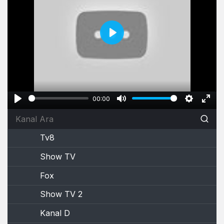
Play
00:00
Play
Mute
Settings
Ente
full
Tv8
Show TV
Fox
Show TV 2
Kanal D