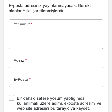
E-posta adresiniz yayınlanmayacak.
Gerekli
alanlar
*
ile işaretlenmişlerdir
Kanal 7
Beyaz TV 4
Yorumunuz
*
Yorum Yap
Adınız
*
E-Posta
*
Bir dahaki sefere yorum yaptığımda
kullanılmak üzere adımı, e-posta adresimi ve
web site adresimi bu tarayıcıya kaydet.