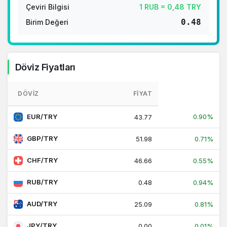
Çeviri Bilgisi
1 RUB = 0,48 TRY
0.48
Birim Değeri
Döviz Fiyatları
DÖVIZ
FIYAT
EUR/TRY
0.90%
43.77
GBP/TRY
51.98
0.71%
CHF/TRY
46.66
0.55%
RUB/TRY
0.48
0.94%
AUD/TRY
25.09
0.81%
JPY/TRY
0.00
0.01%