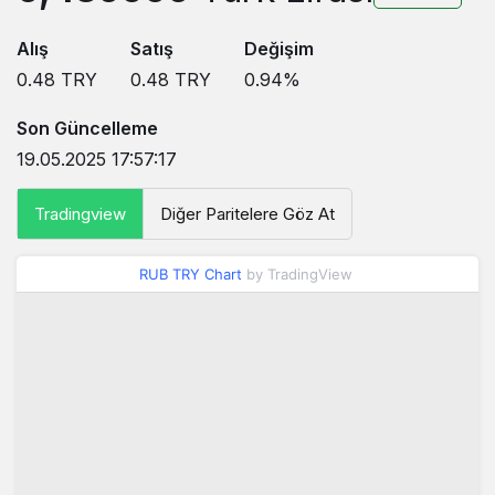
Alış
Satış
Değişim
0.48
TRY
0.48
TRY
0.94
%
Son Güncelleme
19.05.2025 17:57:17
Tradingview
Diğer Paritelere Göz At
RUB TRY Chart
by TradingView