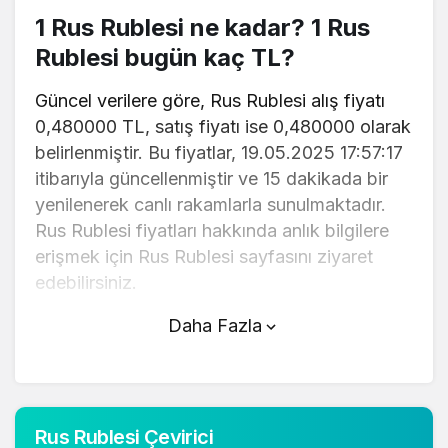
1 Rus Rublesi ne kadar? 1 Rus
Rublesi bugün kaç TL?
Güncel verilere göre, Rus Rublesi alış fiyatı
0,480000 TL, satış fiyatı ise 0,480000 olarak
belirlenmiştir. Bu fiyatlar, 19.05.2025 17:57:17
itibarıyla güncellenmiştir ve 15 dakikada bir
yenilenerek canlı rakamlarla sunulmaktadır.
Rus Rublesi fiyatları hakkında anlık bilgilere
erişmek için Rus Rublesi sayfasını ziyaret
edebilirsiniz.
Daha Fazla
Rus Rublesi (TL) fiyatı bugün düştü.
Rus Rublesi anlık olarak 0,480000 TL
fiyatından işlem görmektedir ve 24 saatlik
yaklaşık işlem hacmi 0. Fiyatı son 24 saatte
Rus Rublesi Çevirici