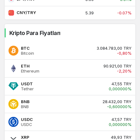
CNY/TRY
5.39
-0.07%
Kripto Para Fiyatları
BTC
3.084.783,00 TRY
Bitcoin
-0,80%
ETH
90.921,00 TRY
Ethereum
-2,20%
USDT
47,55 TRY
Tether
0,000000%
BNB
28.432,00 TRY
BNB
-0,600000%
USDC
47,57 TRY
USDC
0,000000%
XRP
49,93 TRY