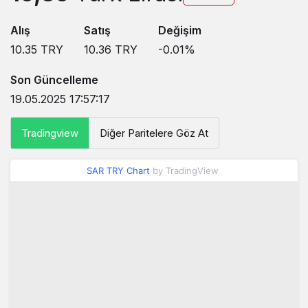
Alış
Satış
Değişim
10.35
TRY
10.36
TRY
-0.01
%
Son Güncelleme
19.05.2025 17:57:17
Tradingview
Diğer Paritelere Göz At
SAR TRY Chart
by TradingView