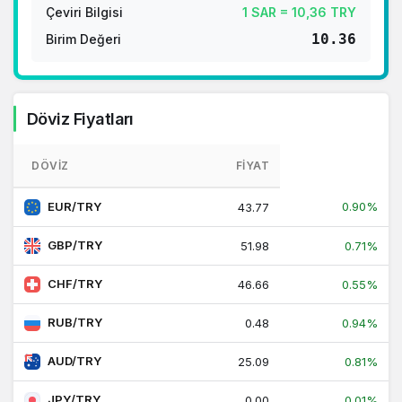
1 RUB Kaç TL ?
Çeviri Bilgisi
1 SAR = 10,36 TRY
1 CNY Kaç TL ?
10.36
Birim Değeri
Döviz Fiyatları
DÖVIZ
FIYAT
EUR/TRY
0.90%
43.77
GBP/TRY
51.98
0.71%
CHF/TRY
46.66
0.55%
RUB/TRY
0.48
0.94%
AUD/TRY
25.09
0.81%
JPY/TRY
0.00
0.01%