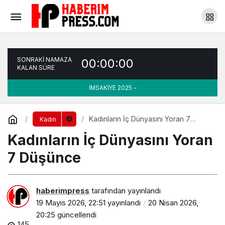
Kadınların İç Dünyasını Yoran 7 Düşünce
Yorum Yap
SONRAKİ NAMAZA
00:00:00
KALAN SÜRE
İMSAKİYE 2025 -
Kadınların İç Dünyasını Yoran 7
Kadın
Düşünce
Kadınların İç Dünyasını Yoran
7 Düşünce
haberimpress
tarafından yayınlandı
19 Mayıs 2026, 22:51
yayınlandı
20 Nisan 2026,
20:25
güncellendi
145