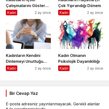
Çatışmalarını Gösteren
Çok Yıprandığı Dönem
İşaretler
Kadın
2 ay önce
Kadın
2 ay önce
Kadınların Kendini
Kadın Olmanın
Dinlemeyi Unuttuğu
Psikolojik Dayanıklılığı
Anlar
Kadın
2 ay önce
Kadın
2 ay önce
Bir Cevap Yaz
E-posta adresiniz yayınlanmayacak.
Gerekli alanlar
*
ile işaretlenmişlerdir