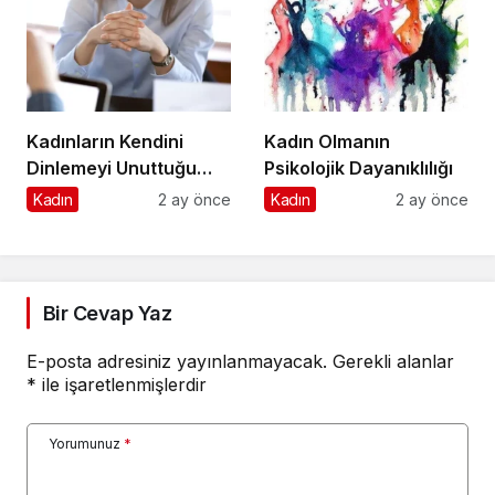
Kadınların Kendini
Kadın Olmanın
Dinlemeyi Unuttuğu
Psikolojik Dayanıklılığı
Anlar
Kadın
2 ay önce
Kadın
2 ay önce
Bir Cevap Yaz
E-posta adresiniz yayınlanmayacak.
Gerekli alanlar
*
ile işaretlenmişlerdir
Yorumunuz
*