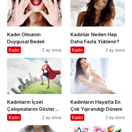
Kadın Olmanın
Kadınlar Neden Hep
Duygusal Bedeli
Daha Fazla Yüklenir?
Kadın
2 ay önce
Kadın
2 ay önce
Kadınların İçsel
Kadınların Hayatta En
Çatışmalarını Gösteren
Çok Yıprandığı Dönem
İşaretler
Kadın
2 ay önce
Kadın
2 ay önce