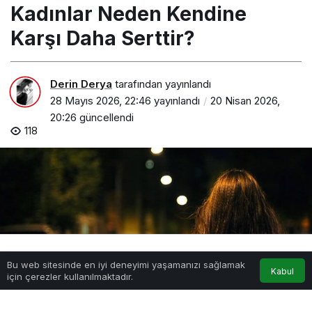
Kadınlar Neden Kendine
Karşı Daha Serttir?
Derin Derya
tarafından yayınlandı
28 Mayıs 2026, 22:46
yayınlandı
20 Nisan 2026,
20:26
güncellendi
118
Bu web sitesinde en iyi deneyimi yaşamanızı sağlamak
Anasayfa
Akış
Hesabım
Kabul
için çerezler kullanılmaktadır.