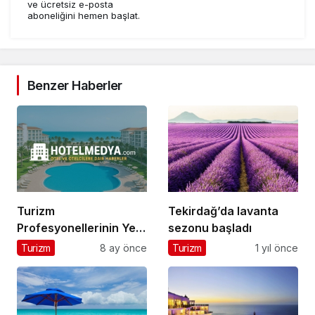
ve ücretsiz e-posta
aboneliğini hemen başlat.
Benzer Haberler
Turizm
Tekirdağ’da lavanta
Profesyonellerinin Yeni
sezonu başladı
Buluşma Noktası
Turizm
8 ay önce
Turizm
1 yıl önce
HotelMedya.com