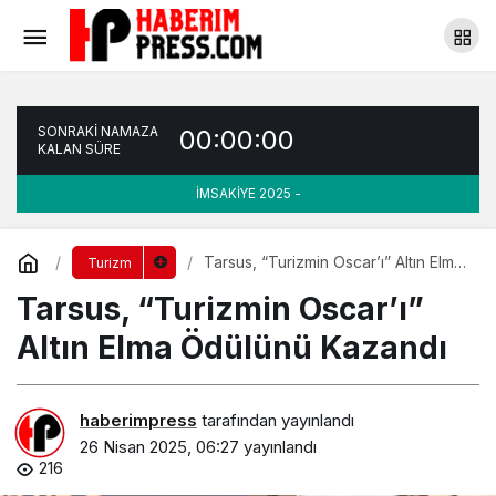
Tarsus, “Turizmin Oscar’ı” Altın Elma
Ödülünü Kazandı
Yorum Yap
SONRAKİ NAMAZA
00:00:00
KALAN SÜRE
İMSAKİYE 2025 -
Tarsus, “Turizmin Oscar’ı” Altın Elma
Turizm
Ödülünü Kazandı
Tarsus, “Turizmin Oscar’ı”
Altın Elma Ödülünü Kazandı
haberimpress
tarafından yayınlandı
26 Nisan 2025, 06:27
yayınlandı
216