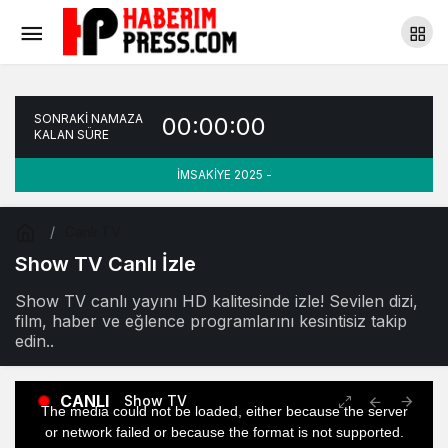
SONRAKİ NAMAZA
00:00:00
KALAN SÜRE
İMSAKİYE 2025 -
Canlı TV
Show TV Canlı İzle
Show TV canlı yayını HD kalitesinde izle! Sevilen dizi,
film, haber ve eğlence programlarını kesintisiz takip
edin..
This
CANLI
Show TV
is
The media could not be loaded, either because the server
a
modal
or network failed or because the format is not supported.
window.