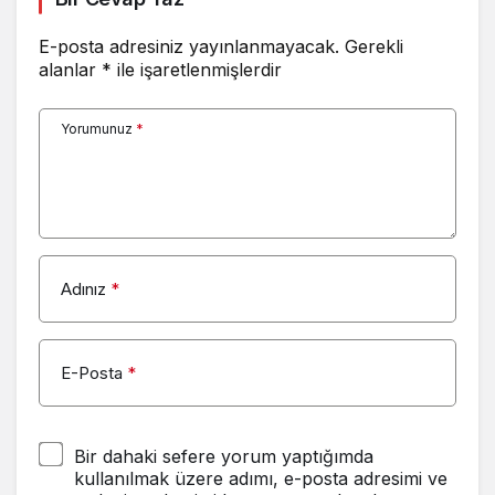
Beyaz TV 3
E-posta adresiniz yayınlanmayacak.
Gerekli
alanlar
*
ile işaretlenmişlerdir
Kanal 7
Beyaz TV 4
Yorumunuz
*
Yorum Yap
Adınız
*
E-Posta
*
Bir dahaki sefere yorum yaptığımda
kullanılmak üzere adımı, e-posta adresimi ve